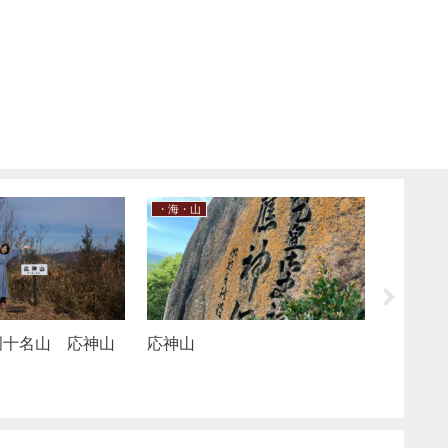
・飲食店
・日本遺
ューフルール
笠岡市 Luho
笠岡市
島）