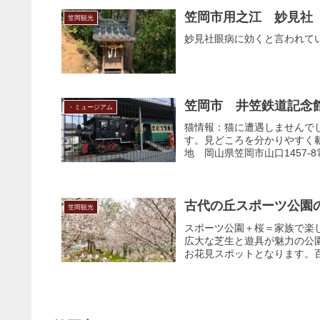
笠岡市用之江 妙見社
笠岡観光
妙見社眼病に効くと言われて
笠岡市 井笠鉄道記念
・ミュージアム
猫情報：猫に遭遇しませんでし
す。見どころを分かりやすく載
地 岡山県笠岡市山口1457-8電話 
古代の丘スポーツ公園
笠岡観光
スポーツ公園＋桜＝家族で楽
広大な芝生と遊具が魅力の公
お花見スポットとなります。百