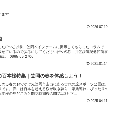
います
2026.07.10
館
た(/ω＼)以前、笠岡ベイファームに掲示してもらったコラムで
せているので参考にしてください(^^♪名称 井笠鉄道記念館所在
0865-65-2706...
2021.01.14
の百本桜特集｜笠岡の春を体感しよう！
しめる春のおでかけ先笠岡市走出にある古代の丘スポーツ公園は、
園です。春には百本を超える桜が咲き誇り、家族連れにぴったりの
本桜の見どころと開花時期桜の開花は3月下...
2025.04.11