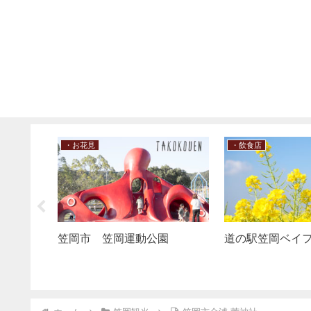
笠岡観光
・公園
笠岡市 古民家カフェ＆創作
笠岡市 太陽の
ダイニング遊