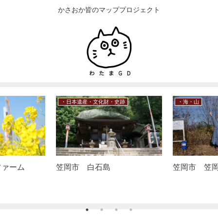
かさおか皆のマッププロジェクト
・飲食店
・笠岡市近郊
広場
笠岡市 シェアアトリエ海の
福山市 シ
校舎のカレー