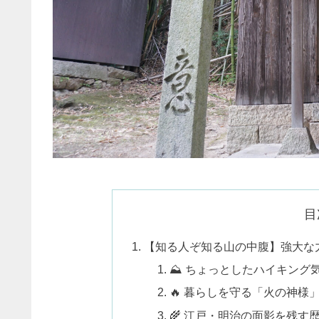
目
【知る人ぞ知る山の中腹】強大な
⛰️ ちょっとしたハイキング
🔥 暮らしを守る「火の神様
🌾 江戸・明治の面影を残す