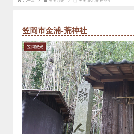
ホーム
笠岡観光
笠岡市金浦-荒神社
笠岡市金浦-荒神社
笠岡観光