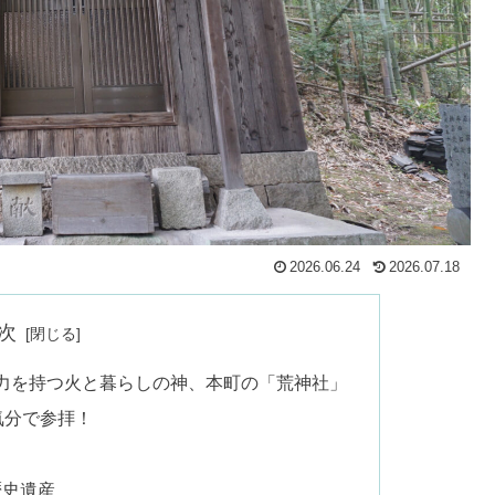
2026.06.24
2026.07.18
次
力を持つ火と暮らしの神、本町の「荒神社」
気分で参拝！
」
歴史遺産