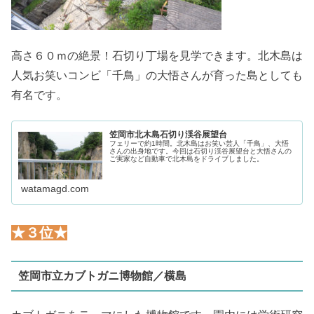
高さ６０ｍの絶景！石切り丁場を見学できます。北木島は
人気お笑いコンビ「千鳥」の大悟さんが育った島としても
有名です。
笠岡市北木島石切り渓谷展望台
フェリーで約1時間。北木島はお笑い芸人「千鳥」、大悟
さんの出身地です。今回は石切り渓谷展望台と大悟さんの
ご実家など自動車で北木島をドライブしました。
watamagd.com
★３位★
笠岡市立カブトガニ博物館／横島