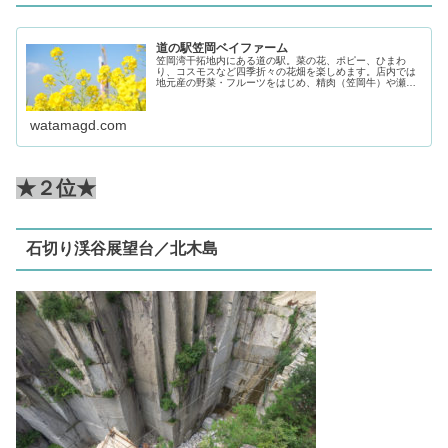
道の駅笠岡ベイファーム
笠岡湾干拓地内にある道の駅。菜の花、ポピー、ひまわ
り、コスモスなど四季折々の花畑を楽しめます。店内では
地元産の野菜・フルーツをはじめ、精肉（笠岡牛）や瀬戸
内海で獲れた新鮮な魚介類やお菓子、たまごなどを販売し
ています。
watamagd.com
★２位★
石切り渓谷展望台／北木島