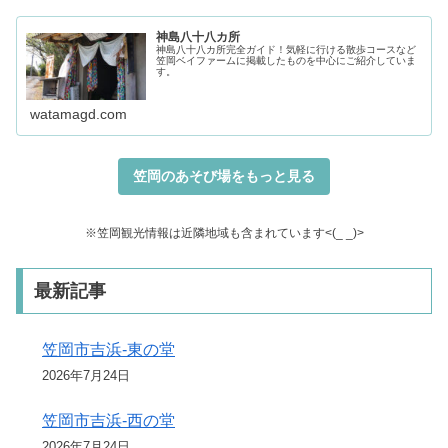
神島八十八カ所
神島八十八カ所完全ガイド！気軽に行ける散歩コースなど
笠岡ベイファームに掲載したものを中心にご紹介していま
す。
watamagd.com
笠
岡のあそび場
をもっと見る
※笠岡観光情報は近隣地域も含まれています<(_ _)>
最新記事
笠岡市吉浜-東の堂
2026年7月24日
笠岡市吉浜-西の堂
2026年7月24日