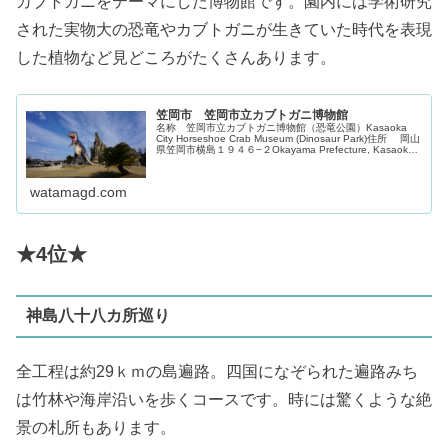
カブトガニをテーマにした博物館です。園内には学術研究
された実物大の恐竜やカブトガニが生きていた時代を表現
した植物など見どころがたくさんあります。
笠岡市 笠岡市立カブトガニ博物館
名称 笠岡市立カブトガニ博物館（恐竜公園）Kasaoka
City Horseshoe Crab Museum (Dinosaur Park)住所 岡山
県笠岡市横島１９４６−２Okayama Prefecture, Kasaoka
Cit...
watamagd.com
★4位★
神島八十八カ所巡り
全工程は約29ｋｍの島遍路。四国になぞられた遍路みち
は竹林や海岸沿いを歩くコースです。時には驚くような絶
景の札所もあります。