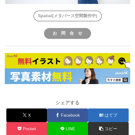
Spatial(メタバース空間製作中)
お 問 合 せ
シェアする
X
Facebook
はてブ
Pocket
LINE
コピー