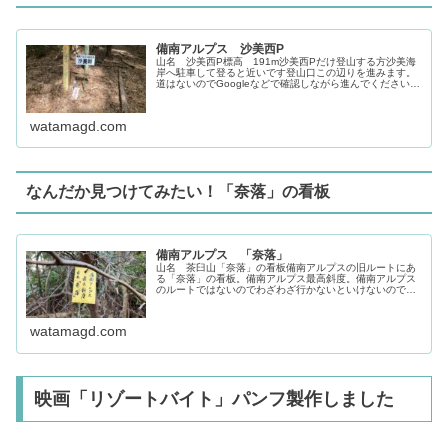
備南アルプス 沙美西P
山名 沙美西P標高 191m沙美西Pだけ登山する方沙美海
岸へ駐車して登ると近いです登山口この辺りを進みます。
道はないのでGoogleなどで確認しながら進んでください
ね。このままほぼ真っ直ぐ進むと沙美峠があります。ほぼ
誰も通らない道なので、道...
watamagd.com
なんだか見つけてみたい！「奈落」の看板
備南アルプス 「奈落」
山名 茶臼山「奈落」の看板備南アルプスの旧ルートにあ
る「奈落」の看板。備南アルプス最高斜度。備南アルプス
のルートではないのでわざわざ行かないといけないのです
が、どうしても「奈落」を見てみたくて探してきました。
行き方里庄のサンラヴィアンの工場...
watamagd.com
映画「リゾートバイト」パンフ製作しました