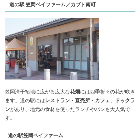
道の駅 笠岡ベイファーム／カブト南町
笠岡湾干拓地に広がる広大な
花畑
には四季折々の花が咲き
ます。道の駅には
レストラン
・
直売所
・
カフェ
、
ドックラ
ン
があり、地元の食材を使ったランチやパンも大人気で
す。
道の駅笠岡ベイファーム