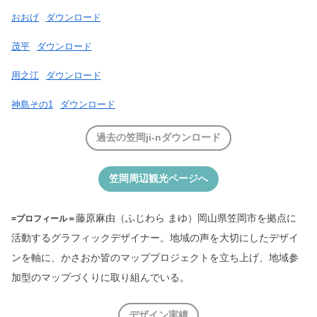
おおげ
ダウンロード
茂平
ダウンロード
用之江
ダウンロード
神島その1
ダウンロード
過去の笠岡ji-nダウンロード
笠岡周辺観光ページへ
藤原麻由（ふじわら まゆ）
岡山県笠岡市を拠点に
=プロフィール＝
活動するグラフィックデザイナー。
地域の声を大切にしたデザイ
ンを軸に、
かさおか皆のマッププロジェクト
を立ち上げ、地域参
加型のマップづくりに取り組んでいる。
デザイン実績