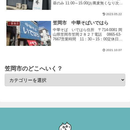
昼のみ 11:00～15:00(お蕎麦無くなり次第
終了)日曜営業定休日 火曜日電話番号
080-7578-6132駐車場 あり開放的な店内
2023.05.22
駐車場に停めた時に見...
笠岡市 中華そばいではら
・飲食店
中華そば いではら住所 〒714-0081 岡
山県笠岡市笠岡２８２７電話 0865-63-
7667営業時間 11：30～15：00定休日
月曜、月曜が祝日の場合は翌日の火曜駐
車場 店舗に向かって左手に、富士駐車
2021.10.07
場がありそこに停めていいそう...
笠岡市のどこへいく？