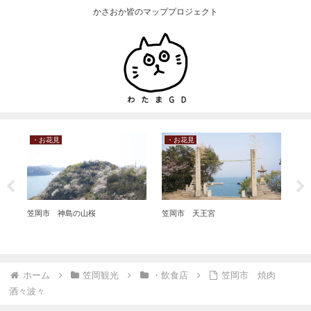
かさおか皆のマッププロジェクト
・お花見
・お花見
・
笠岡市 神島の山桜
笠岡市 天王宮
笠岡
ホーム
笠岡観光
・飲食店
笠岡市 焼肉
酒々波々