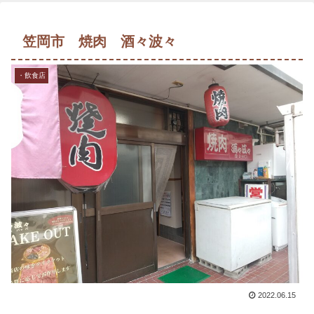
笠岡市 焼肉 酒々波々
・飲食店
2022.06.15