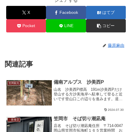
シェアする
X
Facebook
はてブ
Pocket
LINE
コピー
藤原麻由
関連記事
備南アルプス 沙美西P
笠岡観光
山名 沙美西P標高 191m沙美西Pだけ
登山する方沙美海岸へ駐車して登ると近
いです登山口この辺りを進みます。道は
ないのでGoogleなどで確認しながら進ん
でくださいね。このままほぼ真っ直ぐ進
2024.07.30
むと沙美峠があります。ほぼ誰も通らな
い道なので、道...
笠岡市 そば切り潮凪庵
・飲食店
店名 そば切り潮凪庵住所 〒714-0047
岡山県笠岡市拓海町１６５営業時間 お