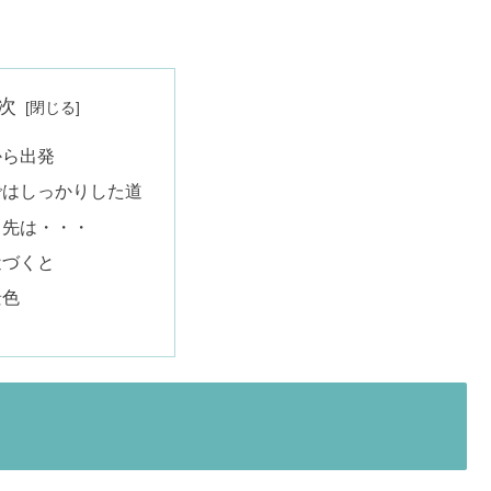
次
から出発
ではしっかりした道
ら先は・・・
近づくと
景色