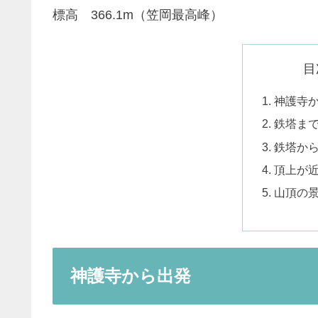
標高 366.1m（笠岡最高峰）
目
神護寺
鉄塔ま
鉄塔か
頂上が
山頂の
神護寺から出発