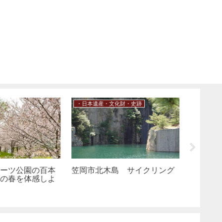
化財・史跡
・笠岡諸島
・笠岡諸
島 サイクリング
笠岡市 真鍋島で猫づくし
笠岡市 