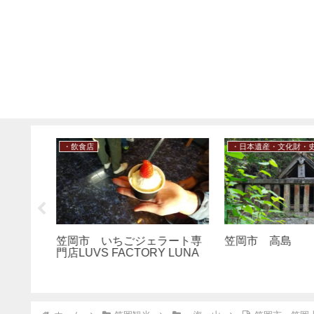
・日本遺産・文化財・史跡
・笠岡諸島
ラート専
笠岡市 高島
笠岡市 白石島 s
 LUNA