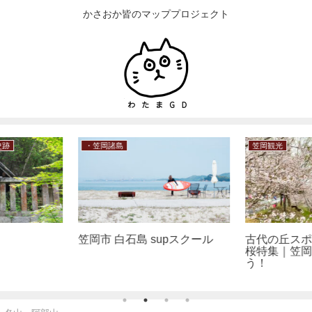
かさおか皆のマッププロジェクト
笠岡観光
・日本遺産・文
upスクール
古代の丘スポーツ公園の百本
笠岡市北木
桜特集｜笠岡の春を体感しよ
う！