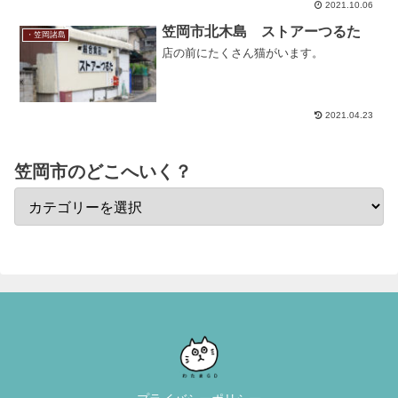
す。公園の奥に見える建物は「ゆきの浜
2021.10.06
処理場」です。「ゆきの浜処理場」は、
笠岡市真鍋島で排出される...
笠岡市北木島 ストアーつるた
・笠岡諸島
店の前にたくさん猫がいます。
2021.04.23
笠岡市のどこへいく？