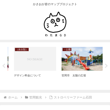
かさおか皆のマッププロジェクト
（未分類）
・公園
笠
デザイン料金について
笠岡市 太陽の広場
笠
ニ
ホーム
笠岡観光
ストロベリーファーム石田