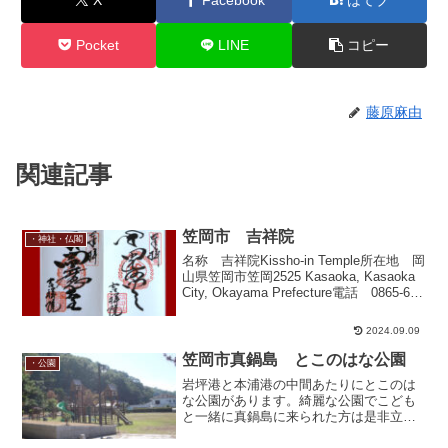
Pocket
LINE
コピー
藤原麻由
関連記事
笠岡市 吉祥院
・神社・仏閣
名称 吉祥院Kissho-in Temple所在地 岡
山県笠岡市笠岡2525 Kasaoka, Kasaoka
City, Okayama Prefecture電話 0865-62-
2669宗派 高野山真言宗本尊 毘沙門天
たい焼きセットイラ...
2024.09.09
笠岡市真鍋島 とこのはな公園
・公園
岩坪港と本浦港の中間あたりにとこのは
な公園があります。綺麗な公園でこども
と一緒に真鍋島に来られた方は是非立ち
寄ってほしい公園です。トイレもありま