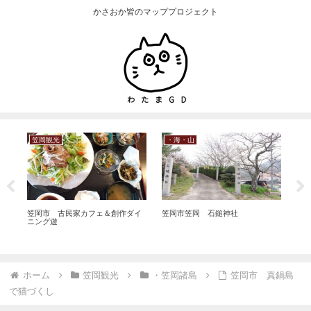
かさおか皆のマッププロジェクト
笠岡観光
・海・山
・
笠岡市 古民家カフェ＆創作ダイ
笠岡市笠岡 石鎚神社
西
ニング遊
（
ホーム
笠岡観光
・笠岡諸島
笠岡市 真鍋島
で猫づくし