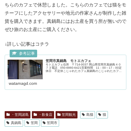
ちらのカフェで休憩しました。こちらのカフェでは猫をモ
チーフにしたアクセサリーや地元の作家さんが制作した雑
貨を購入できます。真鍋島にはお土産を買う所が無いので
ぜひ旅のお土産にご購入ください。
↓詳しい記事はコチラ
笠岡市真鍋島 モトエカフェ
モトエカフェ住所 〒714-0037 岡山県笠岡市真鍋島４０
７３電話 050-6860-6421営業時間 11：00～17：00定
休日 不定休こじゃれたカフェ真鍋島のこじゃれたカフェ
です。島にはお土産屋さんが無いので、お土産に真鍋産の
雑貨を...
watamagd.com
・笠岡諸島
・飲食店
笠岡観光
島猫
猫
真鍋島
笠岡
笠岡市