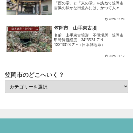
「西の堂」と「東の堂」を訪ねて笠岡市
吉浜の静かな街並みには、かつて人々が
行き交った「高屋往来（旧街道）」の歴
史が今も息づいています。その象徴とも
2026.07.24
言えるのが、地域の暮らしと祈りを見守
り続けてきた**「西の堂」...
笠岡市 山手東古墳
・日本遺産・文化財・史跡
名前 山手東古墳形 不明場所 笠岡市
甲弩緯度経度 34°35'31.7"N
133°33'28.2"E（日本測地系）
34.59268021 133.55765167（世界測地
系）心して向かうべし！こちらの古墳は
2025.01.17
見応えはあるんですが...
笠岡市のどこへいく？