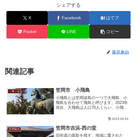
シェアする
X
Facebook
はてブ
Pocket
LINE
コピー
藤原麻由
関連記事
笠岡市 小飛島
・海・山
小飛島とは笠岡諸島の一つで大飛島、小
飛島を合わせて飛島と呼びます。2023年
現在、大飛島は人口70人くらい、小飛島
は人口15人くらい（島民情報）の小さな
島です。観光情報で小飛島といえば嶋神
2023.04.03
社しか記載がありません。大飛島と小飛
島で島を一周回れ...
笠岡市吉浜-西の堂
笠岡観光
旧街道の面影を残す、地域に愛された