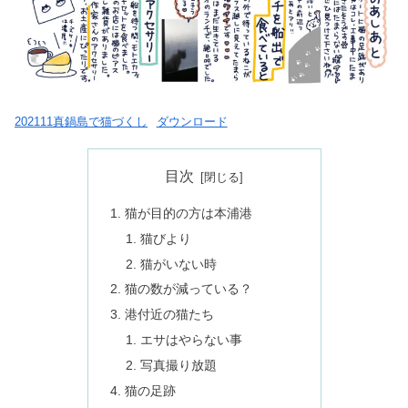
202111真鍋島で猫づくし
ダウンロード
目次
猫が目的の方は本浦港
猫びより
猫がいない時
猫の数が減っている？
港付近の猫たち
エサはやらない事
写真撮り放題
猫の足跡