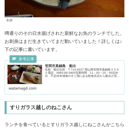
刺身
噂通りのその日水揚げされた新鮮なお魚のランチでした。
お刺身はまだ生きていてまだ動いていました！詳しくは↓
下の記事に書いています。
笠岡市真鍋島 船出
名称 船出住所 〒714-0037 岡山県笠岡市真鍋島４０６
０電話 0865-68-3900営業時間 11：00～20：00定休
日 不定休本浦港のすぐ側にある飲食店店から船出が見え
るような所にあります。新鮮な魚料理が食べられるお店
で、お忍び...
watamagd.com
すりガラス越しのねこさん
ランチを食べているとすりガラス越しにねこさんがこちら