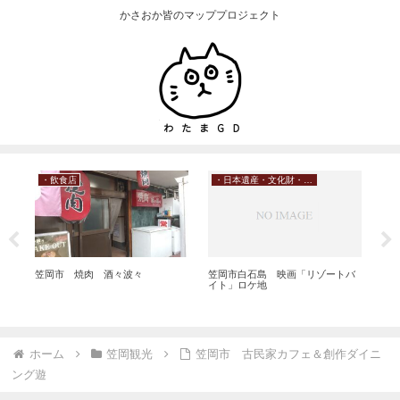
かさおか皆のマッププロジェクト
・飲食店
・日本遺産・文化財・史跡
・
笠岡市 焼肉 酒々波々
笠岡市白石島 映画「リゾートバ
笠岡
イト」ロケ地
ホーム
笠岡観光
笠岡市 古民家カフェ＆創作ダイニ
ング遊