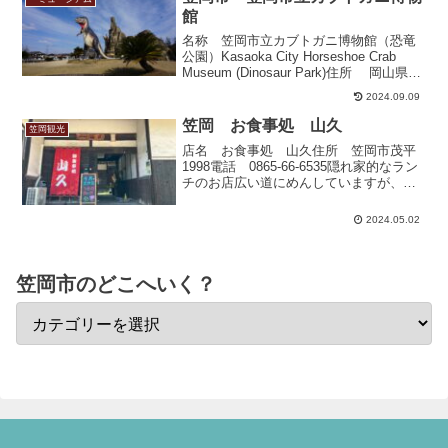
館
名称 笠岡市立カブトガニ博物館（恐竜
公園）Kasaoka City Horseshoe Crab
Museum (Dinosaur Park)住所 岡山県笠
岡市横島１９４６−２Okayama
2024.09.09
Prefecture, Kasaoka Cit...
笠岡 お食事処 山久
笠岡観光
店名 お食事処 山久住所 笠岡市茂平
1998電話 0865-66-6535隠れ家的なラン
チのお店広い道にめんしていますが、少
し奥まったところに店がある為、注意し
て探さないと通り過ぎてしまいます。駐
2024.05.02
車場店の前に何台か駐車できます。駐車
場に入る...
笠岡市のどこへいく？