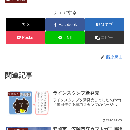
シェアする
X
Facebook
はてブ
Pocket
LINE
コピー
藤原麻由
関連記事
ラインスタンプ新発売
笠岡観光
ラインスタンプを新発売しました＼(^o^)
／毎日使える黒猫スタンプのページへ
2020.07.03
笠岡市 笠岡市立カブトガニ博物
・ミュージアム