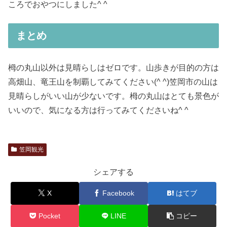
ころでおやつにしました^ ^
まとめ
栂の丸山以外は見晴らしはゼロです。山歩きが目的の方は
高畑山、竜王山を制覇してみてください(^ ^)笠岡市の山は
見晴らしがいい山が少ないです。栂の丸山はとても景色が
いいので、気になる方は行ってみてくださいね^ ^
笠岡観光
シェアする
X
Facebook
はてブ
Pocket
LINE
コピー