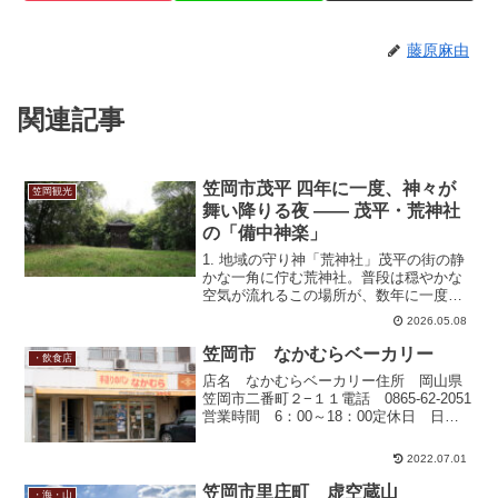
藤原麻由
関連記事
笠岡市茂平 四年に一度、神々が
笠岡観光
舞い降りる夜 —— 茂平・荒神社
の「備中神楽」
1. 地域の守り神「荒神社」茂平の街の静
かな一角に佇む荒神社。普段は穏やかな
空気が流れるこの場所が、数年に一度、
熱気と興奮に包まれる特別な日がありま
2026.05.08
す。それが、地域の人々が心待ちにして
いる「荒神神楽（こうじんかぐら）」で
笠岡市 なかむらベーカリー
・飲食店
す。2. 四年に一度...
店名 なかむらベーカリー住所 岡山県
笠岡市二番町２−１１電話 0865-62-2051
営業時間 6：00～18：00定休日 日・
祝・月なかむらベーカリーといえば食パ
ン！笠岡で美味しい食パンといえばなか
2022.07.01
むらベーカリーです。遅い時間帯に買い
に行...
笠岡市里庄町 虚空蔵山
・海・山