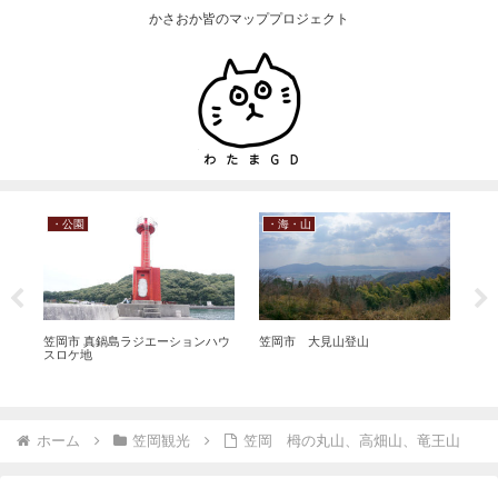
かさおか皆のマッププロジェクト
・公園
・海・山
・
笠岡市 真鍋島ラジエーションハウ
笠岡市 大見山登山
笠岡
スロケ地
ホーム
笠岡観光
笠岡 栂の丸山、高畑山、竜王山