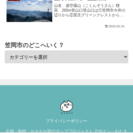
山名 虚空蔵山（こくんぞうさん）標
高 260m登山口登山口は①笠岡市今井の
辺りから②里庄グリーンクレストから③
虚空蔵山奥の院から登れます。今井の登
山口は残念ながら見つけられませんでし
2023.02.01
た。グリーンクレストからは登山口に案
内看板もあり、登れそう...
笠岡市のどこへいく？
プライバシーポリシー
企画・制作：かさおか皆のマッププロジェクト デザイン：わたま