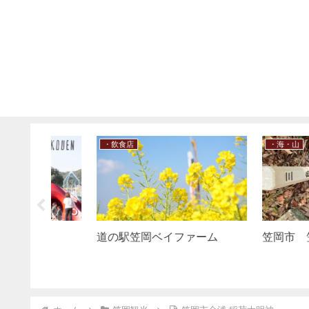
（未分類）
・飲食店
井原市 プリムヴェール
笠岡市 福祉喫
（かんたっくう