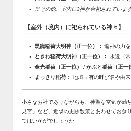
※その他、室内に2神が合祀されていま
【室外（境内）に祀られている神々】
黒龍稲荷大明神（正一位）：
龍神の力を
ときわ稲荷大明神（正一位）：
永遠（常
金光稲荷（正一位）
/
かぶと稲荷（正一
まっきり稲荷：
地域固有の呼び名や由来
小さなお社でありながらも、神聖な空気が満
見宮」など、近隣の史跡散策とあわせてお参
てはいかがでしょうか。