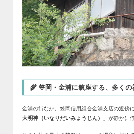
🌾 笠岡・金浦に鎮座する、多く
金浦の街なか、
笠岡信用組合金浦支店
の近傍
大明神（いなりだいみょうじん）」
が静かに