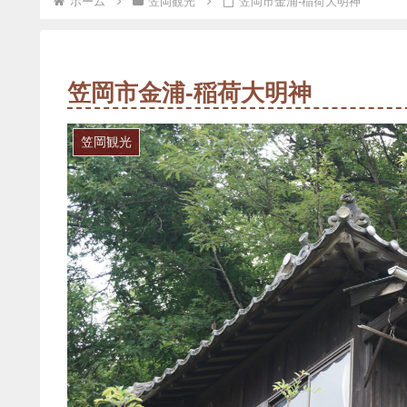
ホーム
笠岡観光
笠岡市金浦-稲荷大明神
笠岡市金浦-稲荷大明神
笠岡観光