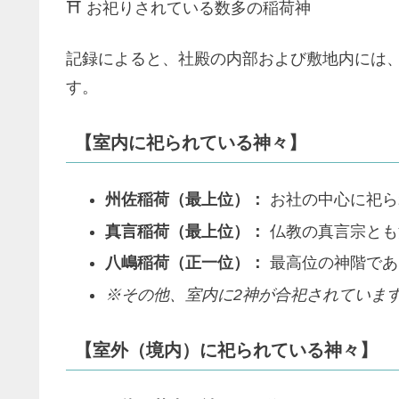
⛩️ お祀りされている数多の稲荷神
記録によると、社殿の内部および敷地内には
す。
【室内に祀られている神々】
州佐稲荷（最上位）：
お社の中心に祀ら
真言稲荷（最上位）：
仏教の真言宗とも
八嶋稲荷（正一位）：
最高位の神階であ
※その他、室内に2神が合祀されていま
【室外（境内）に祀られている神々】