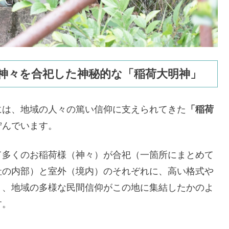
の神々を合祀した神秘的な「稲荷大明神」
には、地域の人々の篤い信仰に支えられてきた
「稲荷
佇んでいます。
て多くのお稲荷様（神々）が合祀（一箇所にまとめて
社の内部）と室外（境内）のそれぞれに、高い格式や
り、地域の多様な民間信仰がこの地に集結したかのよ
す。