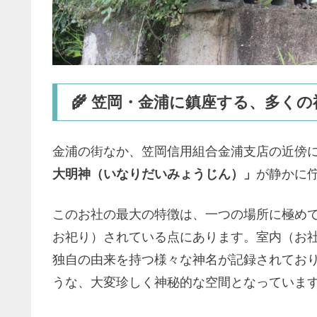
🌾 笠岡・金浦に鎮座する、多く
金浦の街なか、
笠岡信用組合金浦支店
の近傍
大明神（いなりだいみょうじん）」
が静かに
このお社の最大の特徴は、一つの場所に極め
お祀り）されている点にあります。室内（お
独自の由来を持つ様々な神名が記録されてお
うな、大変珍しく神秘的な空間となっていま