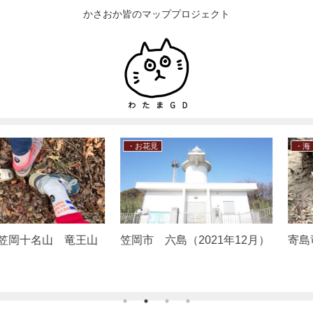
かさおか皆のマッププロジェクト
・海・山
・飲食店
茶 干拓喰
笠岡市北木島 笠岡十名山
笠岡市 妃
）
秋葉山、八幡山の登山計画