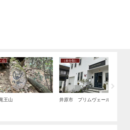
笠岡観光
・海・山
富実（ひとみ）
過去の記事
笠岡パ