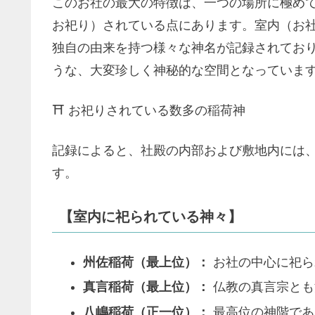
このお社の最大の特徴は、一つの場所に極め
お祀り）されている点にあります。室内（お
独自の由来を持つ様々な神名が記録されてお
うな、大変珍しく神秘的な空間となっていま
⛩️ お祀りされている数多の稲荷神
記録によると、社殿の内部および敷地内には
す。
【室内に祀られている神々】
州佐稲荷（最上位）：
お社の中心に祀ら
真言稲荷（最上位）：
仏教の真言宗とも
八嶋稲荷（正一位）：
最高位の神階であ