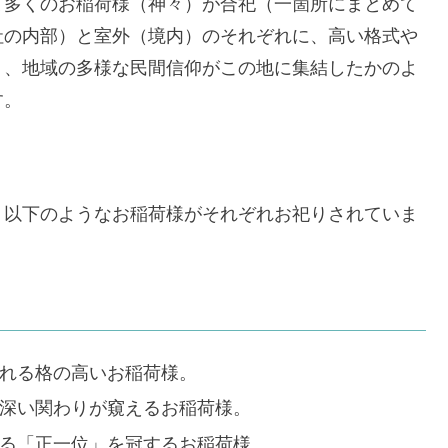
て多くのお稲荷様（神々）が合祀（一箇所にまとめて
社の内部）と室外（境内）のそれぞれに、高い格式や
り、地域の多様な民間信仰がこの地に集結したかのよ
す。
、以下のようなお稲荷様がそれぞれお祀りされていま
れる格の高いお稲荷様。
深い関わりが窺えるお稲荷様。
る「正一位」を冠するお稲荷様。