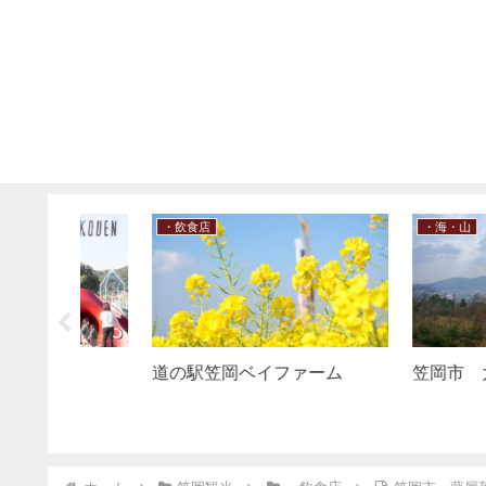
・海・山
・海・山
とみ）
笠岡市北木島 八幡山・秋葉
笠岡市 笠岡十
山