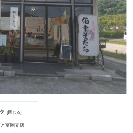
次
店と富岡支店