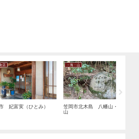
・日本遺産・文化財・史跡
・海・山
 菜食茶店 KUa
笠岡市 高島
笠岡市