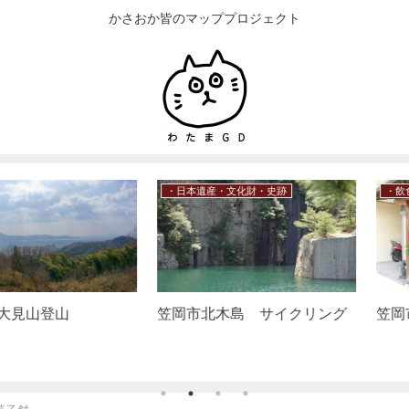
かさおか皆のマッププロジェクト
・お花見
・笠岡諸島
名山 応神山
笠岡市 六島（2021年12月）
笠岡市 白石島