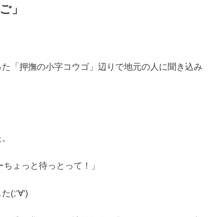
ご」
った「押撫の小字コウゴ」辺りで地元の人に聞き込み
た。
ーちょっと待っとって！」
’∀’)