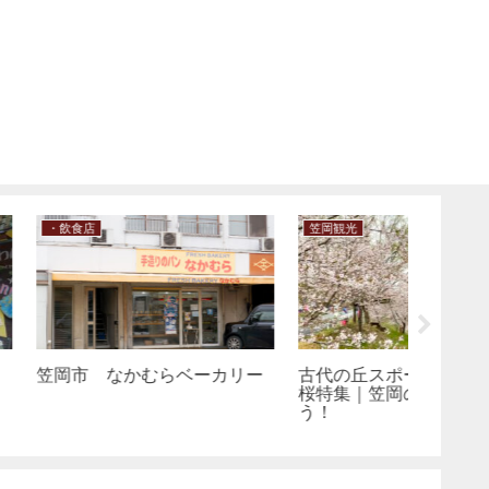
・神社・仏閣
・飲食店
堂(もりもりど
笠岡市 吉祥院
笠岡市
（かん