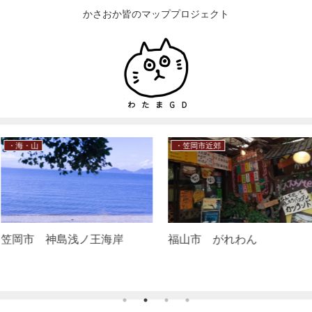
かさおか皆のマッププロジェクト
・飲食店
・飲食店
upスクール
笠岡市 古カフェ陽だまり
笠岡市 杜々
う)