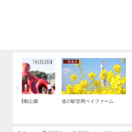
笠岡観光
・笠岡諸島
ーカリー
古代の丘スポーツ公園の百本
笠岡市 白石島 s
桜特集｜笠岡の春を体感しよ
う！