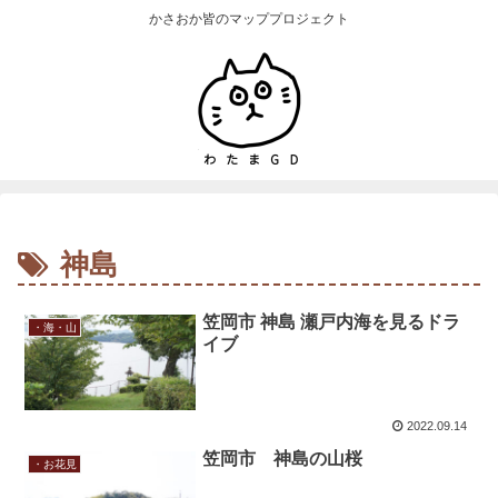
かさおか皆のマッププロジェクト
神島
笠岡市 神島 瀬戸内海を見るドラ
・海・山
イブ
2022.09.14
笠岡市 神島の山桜
・お花見