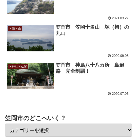
2021.03.27
笠岡市 笠岡十名山 塚（栂）の
・海・山
丸山
2020.09.08
笠岡市 神島八十八カ所 島遍
・神社・仏閣
路 完全制覇！
2020.07.06
笠岡市のどこへいく？