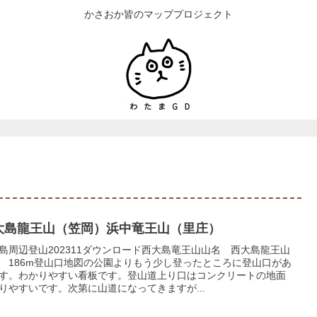
かさおか皆のマッププロジェクト
大島龍王山（笠岡）浜中竜王山（里庄）
島周辺登山202311ダウンロード西大島竜王山山名 西大島龍王山
 186m登山口地図の公園よりもう少し登ったところに登山口があ
す。わかりやすい看板です。登山道上り口はコンクリートの地面
りやすいです。次第に山道になってきますが...