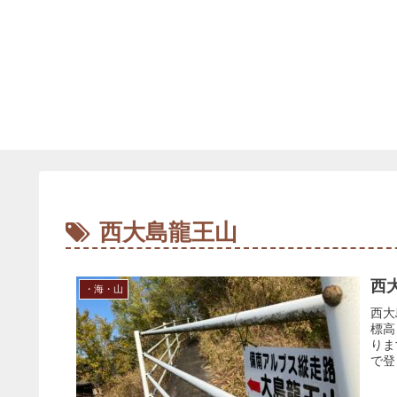
西大島龍王山
西
・海・山
西大
標高
りま
で登