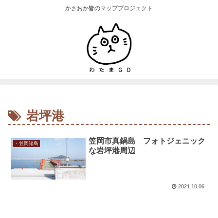
かさおか皆のマッププロジェクト
岩坪港
笠岡市真鍋島 フォトジェニック
・笠岡諸島
な岩坪港周辺
2021.10.06