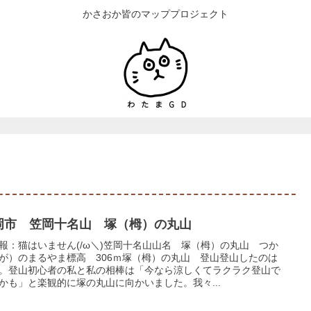
かさおか皆のマッププロジェクト
岡市 笠岡十名山 塚（栂）の丸山
報：猫はいません(/ω＼)笠岡十名山山名 塚（栂）の丸山 つか
が）のまるやま標高 306ｍ塚（栂）の丸山 登山登山したのは
。登山初心者の私と私の相棒は「今なら涼しくてラクラク登山で
かも」と楽観的に塚の丸山に向かいました。我々...