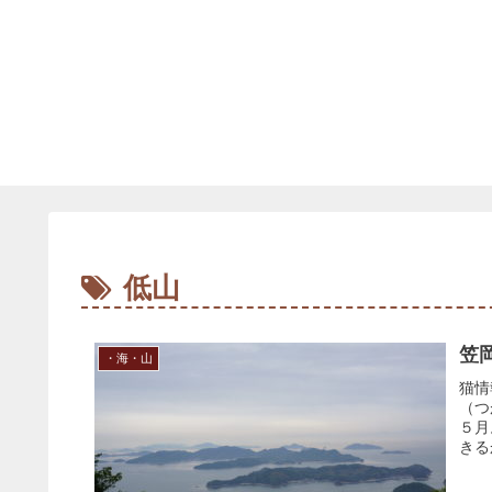
低山
笠
・海・山
猫情
（つ
５月
きる