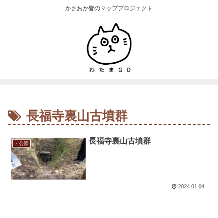
かさおか皆のマッププロジェクト
長福寺裏山古墳群
長福寺裏山古墳群
・公園
2024.01.04