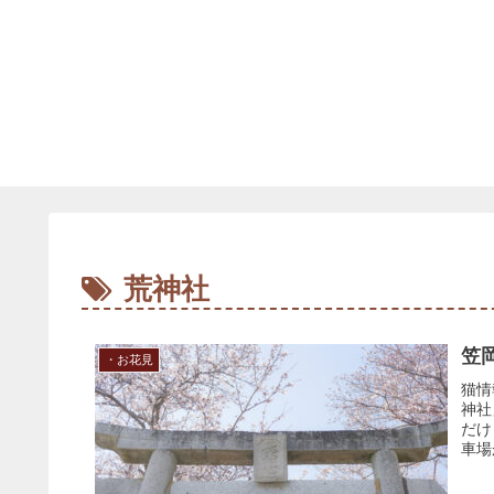
荒神社
笠
・お花見
猫情
神社
だけ
車場