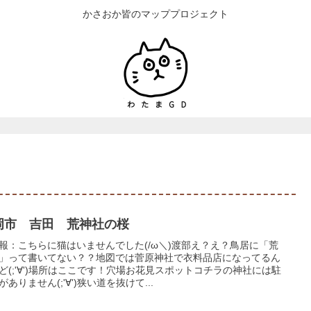
かさおか皆のマッププロジェクト
岡市 吉田 荒神社の桜
報：こちらに猫はいませんでした(/ω＼)渡部え？え？鳥居に「荒
」って書いてない？？地図では菅原神社で衣料品店になってるん
ど(;'∀')場所はここです！穴場お花見スポットコチラの神社には駐
がありません(;'∀')狭い道を抜けて...