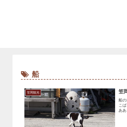
船
笠
笠岡観光
船の
こば
ああ