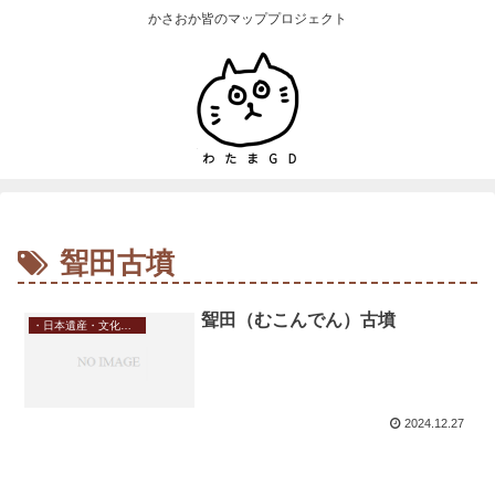
かさおか皆のマッププロジェクト
聟田古墳
聟田（むこんでん）古墳
・日本遺産・文化財・史跡
2024.12.27