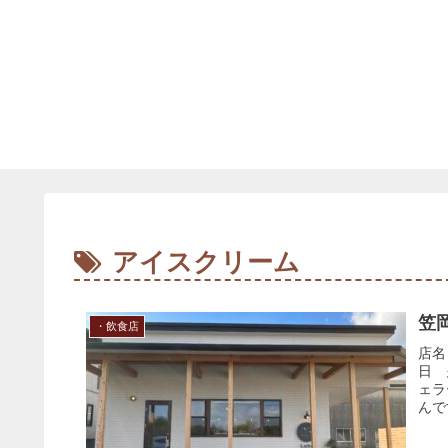
アイスクリーム
笠岡
・飲食店
店名
日 
ェラ
んで